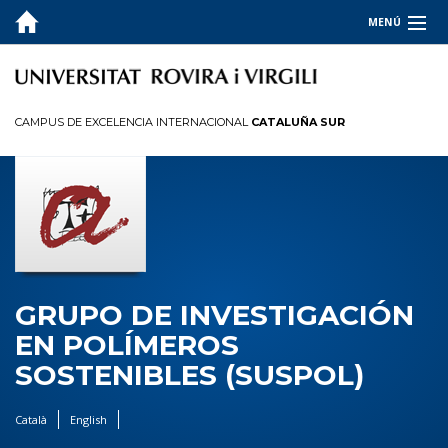
MENÚ
EL GRUPO
INVESTIGACIÓN
CAMPUS DE EXCELENCIA INTERNACIONAL
CATALUÑA SUR
Investigación
Lineas de investigación
Publicaciones
Tesis doctorales
Proyectos
GRUPO DE INVESTIGACIÓN
Patentes
EN POLÍMEROS
SOCIEDAD Y EMPRESA
SOSTENIBLES (SUSPOL)
Català
English