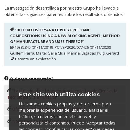
La investigación desarrollada por nuestro Grupo ha llevado a
obtener las siguientes patentes sobre los resultados obtenidos:
"BLOCKED ISOCYANATE POLYURETHANE
COMPOSITIONS USING A NEW BLOCKING AGENT, METHOD
OF MANUFACTURE AND USES THEREOF"
EP19382845 (01/11/2019); PCT/EP2020/077426 (01/11/2020)
Guillem Parra, Maite; Galià Clua, Marina; Lligadas Puig, Gerard
Patente en explotación
Quieres saber más?
“
La titularidad de las invenciones en la Ley de Ciencia, la
Este sitio web utiliza cookies
Tecnología y la Innovación
”
Utilizamos cookies propias y de terceros para
Oficina Española de Patentes y Marcas
mejorar la experiencia del usuario, analizar el
tráfico, su navegación en el sitio web y
Normativa de patentes de la URV
personalizar el contenido. Puede "Aceptar todas
las cookies", "Configurar las cookies" que desea